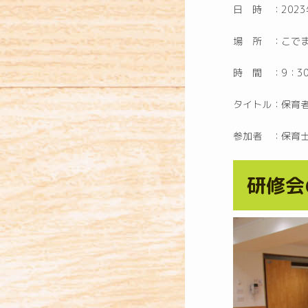
日 時 ：2023
場 所 ：こで
時 間 ：9：30
タイトル：保育
参加者 ：保育士
研修会