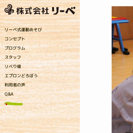
リーベ式運動あそび
コンセプト
プログラム
直接指導プログラム
保育者プログラム
親子プログラム
リーベおすすめ運動遊具
リーベオンラインショップ
スタッフ
リーベのコーチ
提携先のコーチ
リベり場
お知らせ
アフロコーチのリベり場
キャンディコーチのリベり場
保育コラム
メディア掲載・研修実績
プレスリリース
研究実践
エプロンどろぼう
利用者の声
Q&A