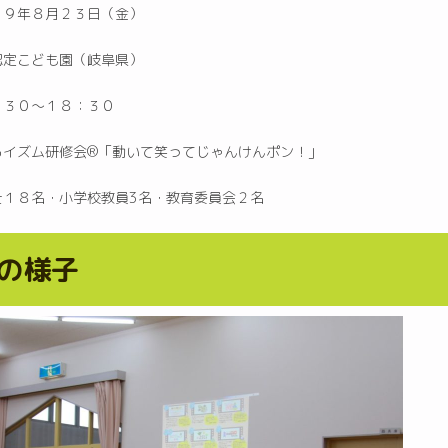
１９年８月２３日（金）
認定こども園（岐阜県）
：３０〜１８：３０
イズム研修会®︎「動いて笑ってじゃんけんポン！」
士１８名・小学校教員3名・教育委員会２名
の様子