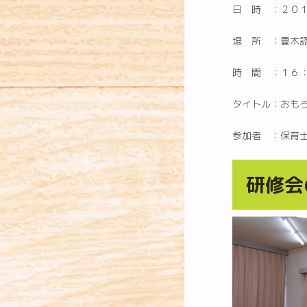
日 時 ：２０
場 所 ：豊木
時 間 ：１６
タイトル：おもろ
参加者 ：保育
研修会