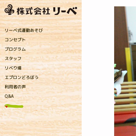
リーベ式運動あそび
コンセプト
プログラム
直接指導プログラム
保育者プログラム
親子プログラム
リーベおすすめ運動遊具
リーベオンラインショップ
スタッフ
リーベのコーチ
提携先のコーチ
リベり場
お知らせ
アフロコーチのリベり場
キャンディコーチのリベり場
保育コラム
メディア掲載・研修実績
プレスリリース
研究実践
エプロンどろぼう
利用者の声
Q&A