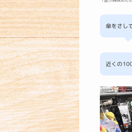
（誰が興味あん
傘をさし
近くの10