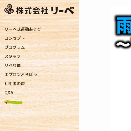
リーベ式運動あそび
コンセプト
プログラム
直接指導プログラム
保育者プログラム
親子プログラム
リーベおすすめ運動遊具
リーベオンラインショップ
スタッフ
リーベのコーチ
提携先のコーチ
リベり場
お知らせ
アフロコーチのリベり場
キャンディコーチのリベり場
保育コラム
メディア掲載・研修実績
プレスリリース
研究実践
エプロンどろぼう
利用者の声
Q&A