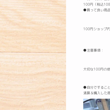
100円（税込10
●買って良い商
100円ショップ
●注意事項：
大切な100円の
●自分でするこ
清算＆購入した