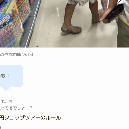
いがちな雨降りの日
歩！
どもたち
余ってるでしょ！？
0円ショップツアーのルール
額：