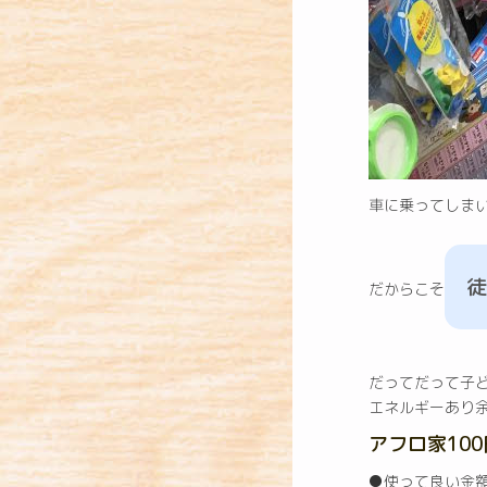
車に乗ってしま
徒
だからこそ
だってだって子
エネルギーあり
アフロ家10
●使って良い金