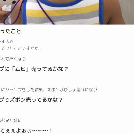
ったこと
子４人で
していたことですかね。
されて痒くなり
ップに「ムヒ」売ってるかな？
りにジャンプをした結果、ズボンがびしょ濡れになり
ップでズボン売ってるかな？
進む兄と姉に
てぇぇよぉぉ〜〜〜！