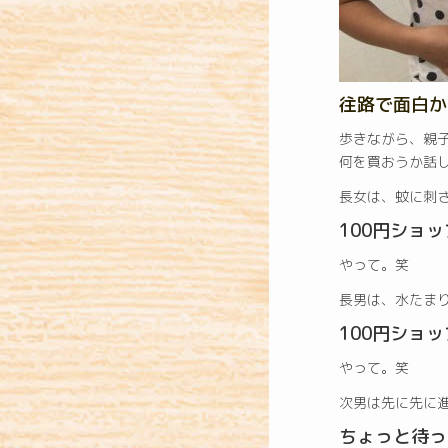
往路で面白か
歩きながら、親
何を買おうか話
長女は、蚊に刺
100円ショ
やって。笑
長男は、水たま
100円ショ
やって。笑
次男は先に先に
ちょっと待っ