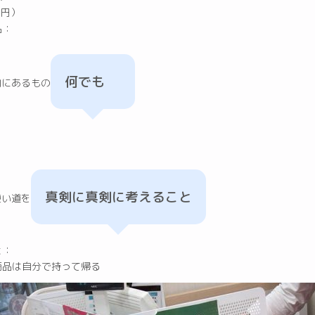
8円）
品：
何でも
内にあるもの
真剣に真剣に考えること
使い道を
と：
商品は自分で持って帰る