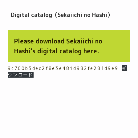
Digital catalog（Sekaiichi no Hashi）
Please download Sekaiichi no
Hashi’s digital catalog here.
9c700b3dec2f8e3e481d982fe281d9e9
ダ
ウンロード