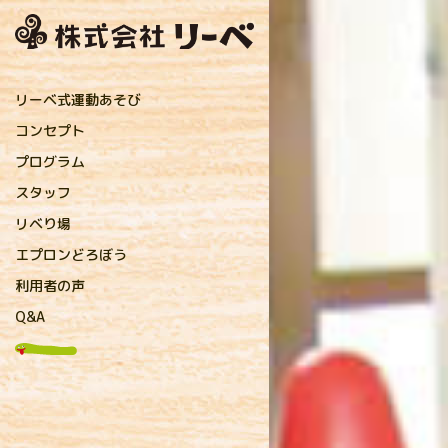
リーベ式運動あそび
コンセプト
プログラム
直接指導プログラム
保育者プログラム
親子プログラム
リーベおすすめ運動遊具
リーベオンラインショップ
スタッフ
リーベのコーチ
提携先のコーチ
リベり場
お知らせ
アフロコーチのリベり場
キャンディコーチのリベり場
保育コラム
メディア掲載・研修実績
プレスリリース
研究実践
エプロンどろぼう
利用者の声
Q&A